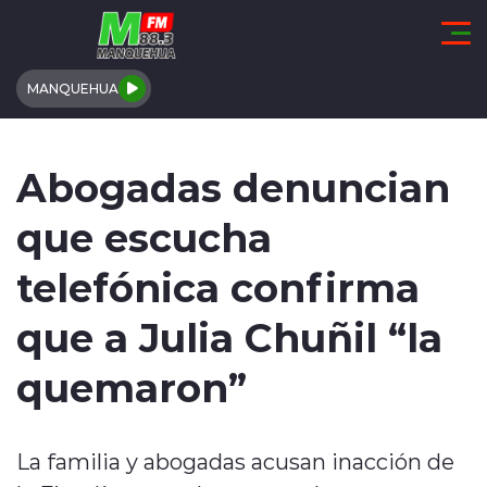
Click acá para ir directamente al contenido
MANQUEHUA
REGIÓN DE COQUIMBO
Abogadas denuncian
COMUNALES
que escucha
REGIONALES
telefónica confirma
ACTUALIDAD
que a Julia Chuñil “la
TENDENCIAS
quemaron”
DEPORTES
La familia y abogadas acusan inacción de
INTERNACIONAL