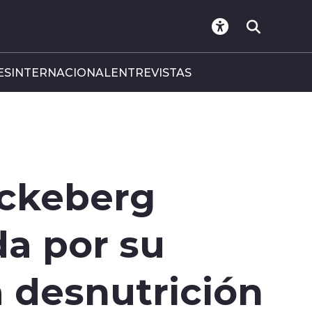
ES
INTERNACIONAL
ENTREVISTAS
nckeberg
a por su
a desnutrición