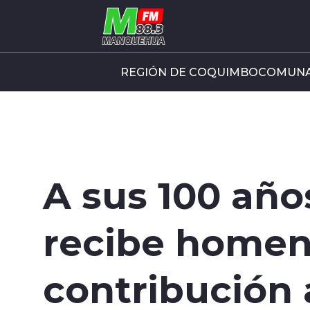
Click acá para ir directamente al contenido
REGIÓN DE COQUIMBO
COMUNA
A sus 100 añ
recibe homen
contribución 