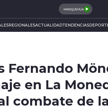
MANQUEHUA
LES
REGIONALES
ACTUALIDAD
TENDENCIAS
DEPORT
os Fernando Mö
aje en La Moned
al combate de l