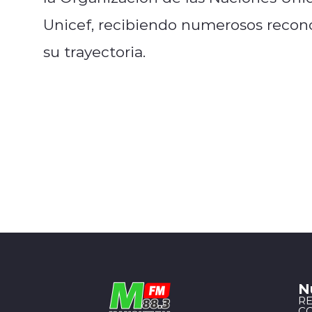
Unicef, recibiendo numerosos recono
su trayectoria.
N
R
C